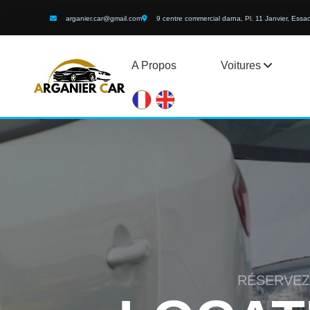
arganier.car@gmail.com
9 centre commercial darna, Pl. 11 Janvier, Essa
A Propos
Voitures