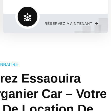
RÉSERVEZ MAINTENANT
ONNAÎTRE
rez Essaouira
ganier Car – Votre
 De Location De